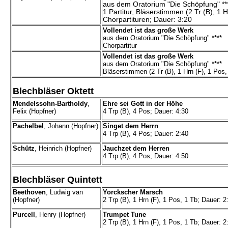
aus dem Oratorium "Die Schöpfung" **
1 Partitur, Bläserstimmen (2 Tr (B), 1 H
Chorpartituren; Dauer: 3:20
Vollendet ist das große Werk
aus dem Oratorium "Die Schöpfung" ****
Chorpartitur
Vollendet ist das große Werk
aus dem Oratorium "Die Schöpfung" ****
Bläserstimmen (2 Tr (B), 1 Hrn (F), 1 Pos,
Blechbläser Oktett
Mendelssohn-Bartholdy
,
Ehre sei Gott in der Höhe
Felix (Hopfner)
4 Trp (B), 4 Pos; Dauer: 4:30
Pachelbel
, Johann (Hopfner)
Singet dem Herrn
4 Trp (B), 4 Pos; Dauer: 2:40
Schütz
, Heinrich (Hopfner)
Jauchzet dem Herren
4 Trp (B), 4 Pos; Dauer: 4:50
Blechbläser Quintett
Beethoven
, Ludwig van
Yorckscher Marsch
(Hopfner)
2 Trp (B), 1 Hrn (F), 1 Pos, 1 Tb; Dauer: 2
Purcell
, Henry (Hopfner)
Trumpet Tune
2 Trp (B), 1 Hrn (F), 1 Pos, 1 Tb; Dauer: 2