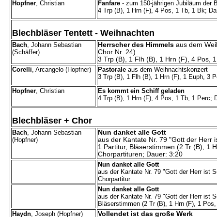
Hopfner
, Christian
Fanfare
- zum 150-jährigen Jubiläum der B
4 Trp (B), 1 Hrn (F), 4 Pos, 1 Tb, 1 Bk; Da
Blechbläser Tentett - Weihnachten
Bach
, Johann Sebastian
Herrscher des Himmels
aus dem Weihn
(Schäffer)
Chor Nr. 24)
3 Trp (B), 1 Flh (B), 1 Hrn (F), 4 Pos, 
Corelli
, Arcangelo (Hopfner)
Pastorale
aus dem Weihnachtskonzert
3 Trp (B), 1 Flh (B), 1 Hrn (F), 1 Euph, 3 
Hopfner
, Christian
Es kommt ein Schiff geladen
4 Trp (B), 1 Hrn (F), 4 Pos, 1 Tb, 1 Perc; 
Blechbläser + Chor
Bach
, Johann Sebastian
Nun danket alle Gott
(Hopfner)
aus der Kantate Nr. 79 "Gott der Herr is
1 Partitur, Bläserstimmen (2 Tr (B), 1 H
Chorpartituren; Dauer: 3:20
Nun danket alle Gott
aus der Kantate Nr. 79 "Gott der Herr ist S
Chorpartitur
Nun danket alle Gott
aus der Kantate Nr. 79 "Gott der Herr ist S
Bläserstimmen (2 Tr (B), 1 Hrn (F), 1 Pos,
Haydn
, Joseph (Hopfner)
Vollendet ist das große Werk