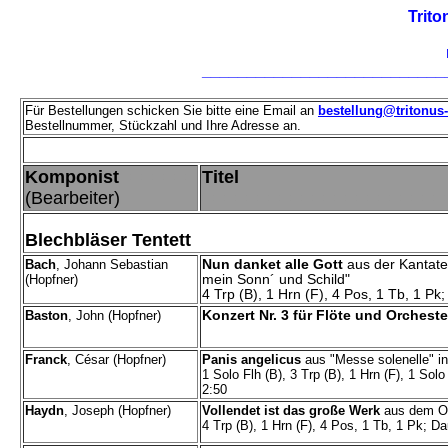
Trito
___________________________
Für Bestellungen schicken Sie bitte eine Email an
bestellung@tritonus
Bestellnummer, Stückzahl und Ihre Adresse an.
a
Komponist
=======
Titel
(Bearbeiter)
======================
Blechbläser Tentett
Bach
, Johann Sebastian
Nun danket alle Gott
aus der Kantate 
(Hopfner)
mein Sonn´ und Schild"
4 Trp (B), 1 Hrn (F), 4 Pos, 1 Tb, 1 Pk
Baston
, John (Hopfner)
Konzert Nr. 3 für Flöte und Orcheste
Franck
, César (Hopfner)
Panis angelicus
aus "Messe solenelle" in
1 Solo Flh (B), 3 Trp (B), 1 Hrn (F), 1 Sol
2:50
Haydn
, Joseph (Hopfner)
Vollendet ist das große Werk
aus dem Or
4 Trp (B), 1 Hrn (F), 4 Pos, 1 Tb, 1 Pk; Da